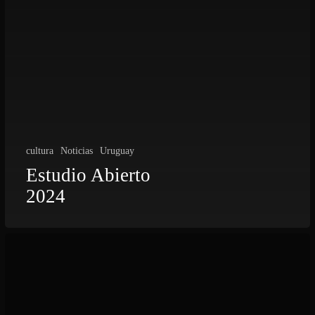
cultura
Noticias
Uruguay
Estudio Abierto
2024
Los
logros
del
trabajo
en