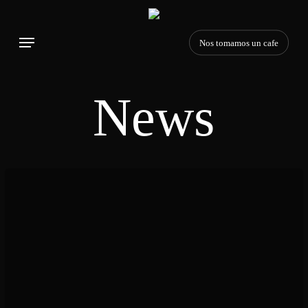
Skip
to
Menu
main
Nos tomamos un cafe
content
News
Estudio
Abierto
2024